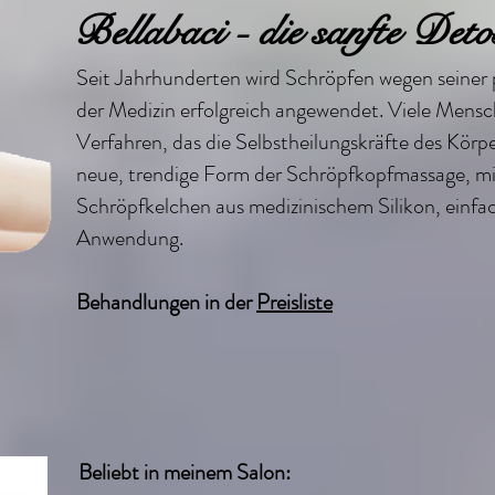
Bellabaci - die sanfte De
Seit Jahrhunderten wird Schröpfen wegen seiner 
der Medizin erfolgreich angewendet. Viele Mens
Verfahren, das die Selbstheilungskräfte des Körper
neue, trendige Form der Schröpfkopfmassage, mi
Schröpfkelchen aus medizinischem Silikon, einfach
Anwendung.
Behandlungen in der
Preisliste
Beliebt in meinem Salon: