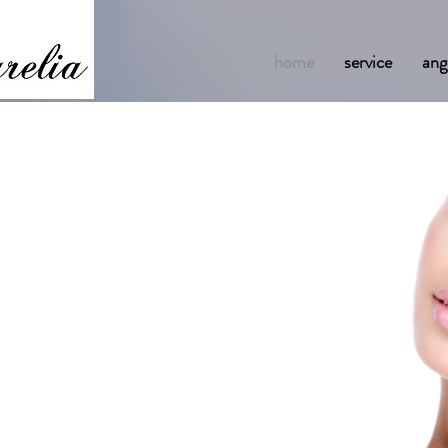
home
service
ang
gra
zigartigen
bnis
im Engadin