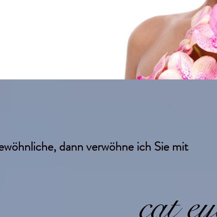
gewöhnliche,
dann verwöhne ich Sie mit
als Nageldesignerin und
cat ey
ls Academy empfehle ich
heiten rund um Nägel und