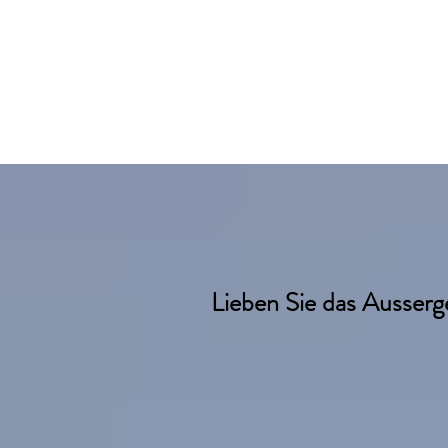
Lieben Sie das Ausser
Nach meiner Ausbildung 
Technikerin bei Musa Nai
mich für Ihre Nagelschön