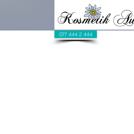
077 444 2 444
Alle
Zu Ihrem ein
Beauty-Erle