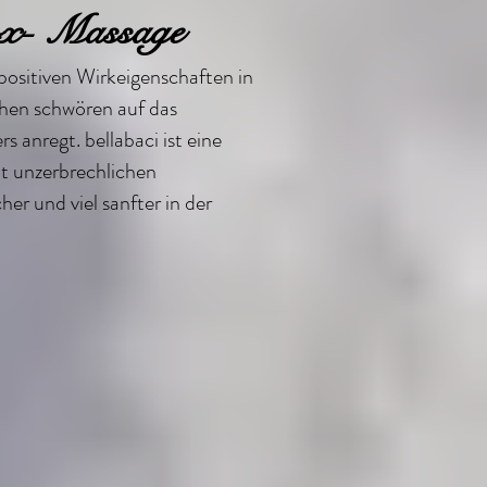
tox- Massage
positiven Wirkeigenschaften in
chen schwören auf das
s anregt. bellabaci ist eine
t unzerbrechlichen
er und viel sanfter in der